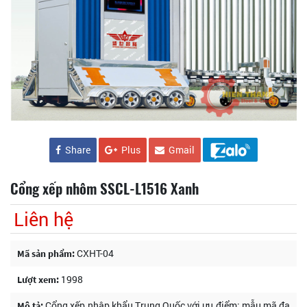
Share
Plus
Gmail
Cổng xếp nhôm SSCL-L1516 Xanh
Liên hệ
CXHT-04
Mã sản phẩm:
1998
Lượt xem:
Cổng xếp nhập khẩu Trung Quốc với ưu điểm: mẫu mã đa
Mô tả: