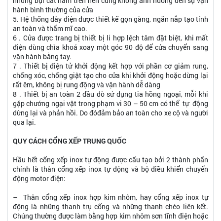
những bụi cát nằm trên nền cũng không ảnh hưởng đến sự vận
hành bình thường của cửa
5. Hệ thống dây điện được thiết kế gọn gàng, ngăn nắp tạo tính
an toàn và thẩm mĩ cao.
6 . Cửa được trang bị thiết bị li hợp lệch tâm đặt biệt, khi mất
điện dùng chìa khoá xoay một góc 90 độ để cửa chuyển sang
vận hành bằng tay.
7 . Thiết bị điện tử khởi động kết hợp với phần cơ giảm rung,
chống xóc, chống giật tạo cho cửa khi khởi động hoặc dừng lại
rất êm, không bị rung động và vận hành dễ dàng
8 . Thiết bị an toàn 2 đầu dò sử dụng tia hồng ngoại, mỗi khi
gặp chướng ngại vật trong phạm vi 30 – 50 cm có thể tự động
dừng lại và phản hồi. Do đóđảm bảo an toàn cho xe cộ và người
qua lại.
QUY CÁCH CỔNG XẾP TRUNG QUỐC
Hầu hết cổng xếp inox tự động được cấu tạo bởi 2 thành phẩn
chính là thân cổng xếp inox tự động và bộ điều khiển chuyển
động motor điện:
– Thân cổng xếp inox hợp kim nhôm, hay cổng xếp inox tự
động là những thanh trụ cổng và những thanh chéo liên kết.
Chúng thường được làm bằng hợp kim nhôm sơn tĩnh điện hoặc