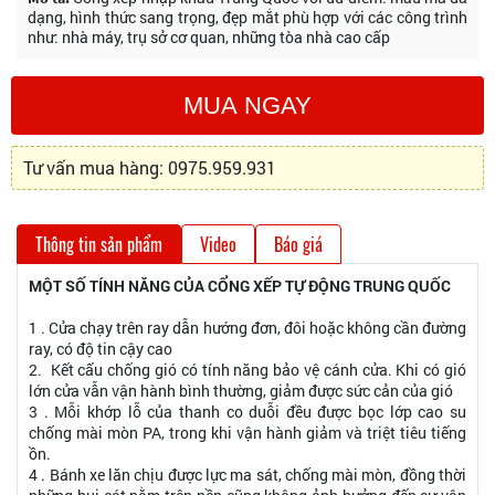
dạng, hình thức sang trọng, đẹp mắt phù hợp với các công trình
như: nhà máy, trụ sở cơ quan, những tòa nhà cao cấp
MUA NGAY
Tư vấn mua hàng: 0975.959.931
Thông tin sản phẩm
Video
Báo giá
MỘT SỐ TÍNH NĂNG CỦA CỔNG XẾP TỰ ĐỘNG TRUNG QUỐC
1 . Cửa chạy trên ray dẫn hướng đơn, đôi hoặc không cần đường
ray, có độ tin cậy cao
2. Kết cấu chống gió có tính năng bảo vệ cánh cửa. Khi có gió
lớn cửa vẫn vận hành bình thường, giảm được sức cản của gió
3 . Mỗi khớp lỗ của thanh co duỗi đều được bọc lớp cao su
chống mài mòn PA, trong khi vận hành giảm và triệt tiêu tiếng
ồn.
4 . Bánh xe lăn chịu được lực ma sát, chống mài mòn, đồng thời