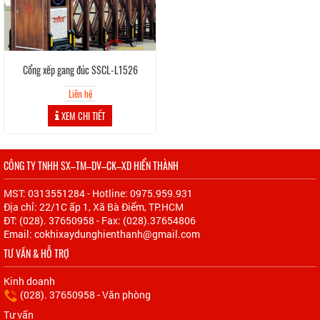
Cổng xếp gang đúc SSCL-L1526
Liên hệ
XEM CHI TIẾT
CÔNG TY TNHH SX–TM–DV–CK–XD HIỂN THÀNH
MST: 0313551284 - Hotline: 0975.959.931
Địa chỉ: 22/1C ấp 1, Xã Bà Điểm, TP.HCM
ĐT: (028). 37650958 - Fax: (028).37654806
Email: cokhixaydunghienthanh@gmail.com
TƯ VẤN & HỖ TRỢ
Kinh doanh
(028). 37650958 - Văn phòng
Tư vấn