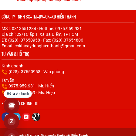
CÔNG TY TNHH SX–TM–DV–CK–XD HIỂN THÀNH
MST: 0313551284 - Hotline: 0975.959.931
Địa chỉ: 22/1C ấp 1, Xã Bà Điểm, TP.HCM
ĐT: (028). 37650958 - Fax: (028).37654806
Email: cokhixaydunghienthanh@gmail.com
TƯ VẤN & HỖ TRỢ
Kinh doanh
(028). 37650958 - Văn phòng
Tư vấn
0975.959.931 - Mr. Hiển
0967.523.769 - Ms. Hiệp
Hỗ trợ nhanh
KẾT NỐI VỚI CHÚNG TÔI
☎
Z
Thiết kế web bởi
. Bản quyền thuộc về Hiển Thành