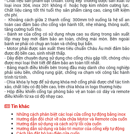
- Chất liệu sản phẩm đạt chuẩn: cổng xếp thường được sản xuất từ
loại inox 304, inox 201 không rỉ hoặc hợp kim nhôm cường lực.
Chất liệu càng tốt thì tuổi thọ sản phẩm càng cao, càng tiết kiệm
chi phí.
- Khoảng cách giữa 2 thanh cổng: 300mm trở xuống là hệ số an
toàn cao đảm bảo cho cổng vận hành tốt, nhẹ nhàng, thông suốt,
tăng cường tuổi thọ.
- Bánh xe của cổng có sử dụng nhựa cao su dùng trong sản xuất
lốp may bay mới đảm bảo an toàn, chống mài mòn. Bên ngoài
bánh xe phải có chụp an toàn và chống bụi bẩn.
- Motor phải được sản xuất theo tiêu chuẩn Châu Âu mới đảm bảo
được độ bền cao, sinh nhiệt thấp.
- Dây điện chuyên dụng sử dụng cho cổng chịu gập tốt, chóng chịu
được mọi loại thời tiết để đảm bảo an toàn tốt nhất.
- Bảng mạch điều khiển bên trong đầu máy dành cho công nghiệp
phải siêu bền, chống rung giật, chống va chạm với công tắc hành
trình từ tính.
- Chìa khóa ly hợp để sử dụng khóa mở cổng phải được chế tác tinh
xảo, chất liệu có độ bền cao, trên chìa khóa in logo thương hiệu
- Hộp điều khiển cổng tại phòng bảo vệ an toàn có dây và remote
điều khiển từ xa có độ nhạy cao.
Tin khác
Những cách phân biệt các loại cửa cổng tự động bằng inox
Hướng dẫn đôi chút về sửa chữa Motor và Remote cửa cuốn
Hướng dẫn sử dụng và cách xử lý lỗi cửa cuốn
Hướng dẫn sử dụng và bảo trì motor của cổng xếp tự động
Cách lắp đặt bộ lưu điện cửa cuốn