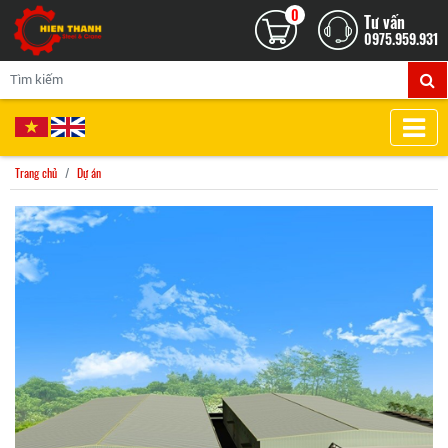
0
Tư vấn
0975.959.931
Trang chủ
Dự án