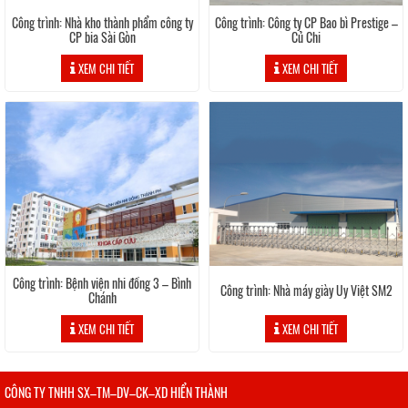
Công trình: Nhà kho thành phẩm công ty
Công trình: Công ty CP Bao bì Prestige –
CP bia Sài Gòn
Củ Chi
XEM CHI TIẾT
XEM CHI TIẾT
Công trình: Bệnh viện nhi đồng 3 – Bình
Công trình: Nhà máy giày Uy Việt SM2
Chánh
XEM CHI TIẾT
XEM CHI TIẾT
CÔNG TY TNHH SX–TM–DV–CK–XD HIỂN THÀNH