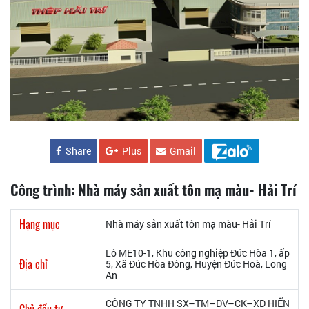
Share
Plus
Gmail
Công trình: Nhà máy sản xuất tôn mạ màu- Hải Trí
Hạng mục
Nhà máy sản xuất tôn mạ màu- Hải Trí
Lô ME10-1, Khu công nghiệp Đức Hòa 1, ấp
Địa chỉ
5, Xã Đức Hòa Đông, Huyện Đức Hoà, Long
An
CÔNG TY TNHH SX–TM–DV–CK–XD HIỂN
Chủ đầu tư