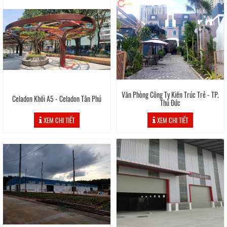
Văn Phòng Công Ty Kiến Trúc Trẻ - TP.
Celadon Khối A5 - Celadon Tân Phú
Thủ Đức
XEM CHI TIẾT
XEM CHI TIẾT