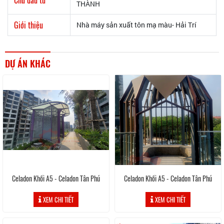
THÀNH
Giới thiệu
Nhà máy sản xuất tôn mạ màu- Hải Trí
DỰ ÁN KHÁC
Celadon Khối A5 - Celadon Tân Phú
Celadon Khối A5 - Celadon Tân Phú
XEM CHI TIẾT
XEM CHI TIẾT