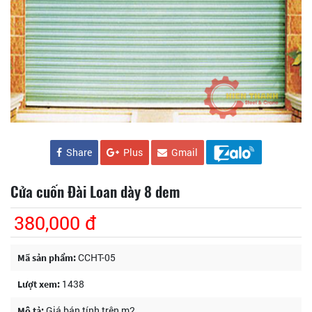
Share
Plus
Gmail
Cửa cuốn Đài Loan dày 8 dem
380,000 đ
CCHT-05
Mã sản phẩm:
1438
Lượt xem:
Giá bán tính trên m2
Mô tả: