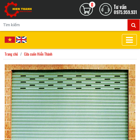
0
Tư vấn
0975.959.931
Trang chủ
Cửa cuốn Hiển Thành