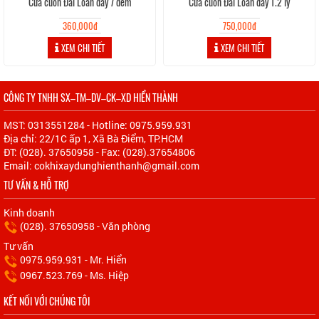
Cửa cuốn Đài Loan dày 7 dem
Cửa cuốn Đài Loan dày 1.2 ly
360,000đ
750,000đ
XEM CHI TIẾT
XEM CHI TIẾT
CÔNG TY TNHH SX–TM–DV–CK–XD HIỂN THÀNH
MST: 0313551284 - Hotline: 0975.959.931
Địa chỉ: 22/1C ấp 1, Xã Bà Điểm, TP.HCM
ĐT: (028). 37650958 - Fax: (028).37654806
Email: cokhixaydunghienthanh@gmail.com
TƯ VẤN & HỖ TRỢ
Kinh doanh
(028). 37650958 - Văn phòng
Tư vấn
0975.959.931 - Mr. Hiển
0967.523.769 - Ms. Hiệp
KẾT NỐI VỚI CHÚNG TÔI