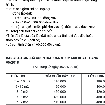
trình.
*
Chưa bao gồm chi phí lắp đặt.
Công lắp đặt:
- Trên 10m2: 50.000 đồng/m2
- Dưới 10m2: 500.000 đồng/bộ
Phí vận chuyển: miễn phí khu vực nội thành, cửa dưới 7m2
vui lòng phụ thu phí vận chuyển.
*
Trên đây là giá cửa lắp đặt mới, chưa tính phí đục đẽo hoặc
tháo dỡ cửa cũ (nếu có).
*
Lá sơn tĩnh điện + 100.000 đồng/m2.
BẢNG BÁO GIÁ CỬA CUỐN ĐÀI LOAN 8 DEM MỚI NHẤT THÁNG
06/2018
( Áp dụng từ ngày 30/06/2018)
DIỆN TÍCH
CỬA CUỐN ĐẨY TAY
CỬA CUÔN
Trên 10 m2
410.000
380.0
9 - 10 m2
430.000
400.0
8 - 9 m2
450.000
420.0
7 - 8 m2
480.000
450.0
6 - 7 m2
510.000
480.0