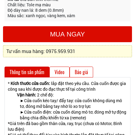
Chất liệu: Tole mạ màu
Độ dày nan lá: 8 dem (0.8mm)
Màu sắc: xanh ngọc, vàng kem, xám
MUA NGAY
Tư vấn mua hàng: 0975.959.931
Thông tin sản phẩm
Video
Báo giá
*
Kích thước cửa cuốn:
lắp đặt theo yêu cầu. Cửa cuốn được gia
công sau khi được đo đạc thực tế tại công trình
Vận hành:
2 chế độ:
►Cửa cuốn kéo tay/ đẩy tay: cửa cuốn không dùng mô
tơ, đóng mở bằng tay nhờ lò xo trợ lực
►Cửa cuốn điện: cửa cuốn dùng mô tơ, đóng mở tự động
bằng chìa điều khiển từ xa (remote)
*
Giá trên đã bao gồm thân cửa, ray, trục (chưa có Motor, Bình
lưu điện)
*
Giá có thể thay đổi tùy vào kích thước lắp đặt thực tế tại công