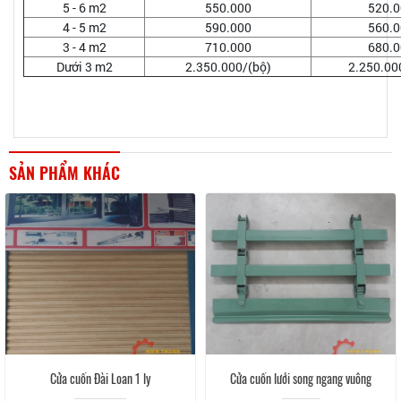
5 - 6 m2
550.000
520.0
4 - 5 m2
590.000
560.0
3 - 4 m2
710.000
680.0
Dưới 3 m2
2.350.000/(bộ)
2.250.00
SẢN PHẨM KHÁC
Cửa cuốn Đài Loan 1 ly
Cửa cuốn lưới song ngang vuông